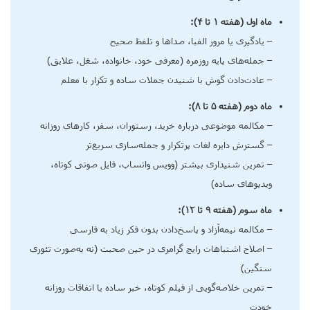
ماه اول (هفته ۱ تا ۴):
– یادگیری یا مرور الفبا، صداها و تلفظ صحیح
– جمله‌های پایه روزمره (معرفی خود، خانواده، شغل، علایق)
– عادت‌دادن گوش با شنیدن جملات ساده و تکرار با معلم
ماه دوم (هفته ۵ تا ۸):
– مکالمه موضوعی درباره خرید، رستوران، سفر، کارهای روزانه
– گسترش دایره لغات پرتکرار و جمله‌سازی سریع‌تر
– تمرین شنیداری بیشتر (وویس واتساپ، فایل صوتی کوتاه،
ویدیوهای ساده)
ماه سوم (هفته ۹ تا ۱۲):
– مکالمه نیمه‌آزاد و پاسخ‌دادن بدون فکر زیاد به فارسی
– اصلاح اشتباهات رایج گرامری در حین صحبت (نه به‌صورت تئوری
سنگین)
– تمرین خلاصه‌گویی از فیلم کوتاه، خبر ساده یا اتفاقات روزانه
خودت