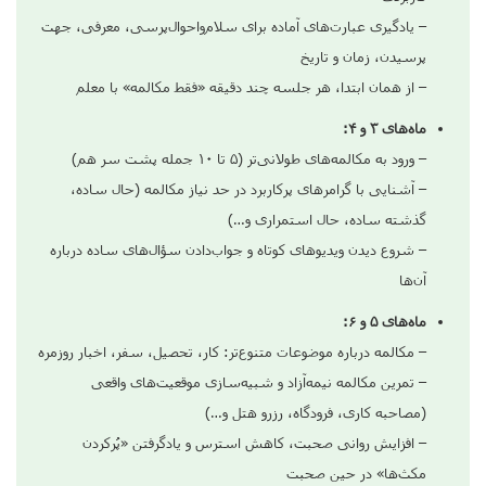
– یادگیری عبارت‌های آماده برای سلام‌واحوال‌پرسی، معرفی، جهت
پرسیدن، زمان و تاریخ
– از همان ابتدا، هر جلسه چند دقیقه «فقط مکالمه» با معلم
ماه‌های ۳ و ۴:
– ورود به مکالمه‌های طولانی‌تر (۵ تا ۱۰ جمله پشت سر هم)
– آشنایی با گرامرهای پرکاربرد در حد نیاز مکالمه (حال ساده،
گذشته ساده، حال استمراری و…)
– شروع دیدن ویدیوهای کوتاه و جواب‌دادن سؤال‌های ساده درباره
آن‌ها
ماه‌های ۵ و ۶:
– مکالمه درباره موضوعات متنوع‌تر: کار، تحصیل، سفر، اخبار روزمره
– تمرین مکالمه نیمه‌آزاد و شبیه‌سازی موقعیت‌های واقعی
(مصاحبه کاری، فرودگاه، رزرو هتل و…)
– افزایش روانی صحبت، کاهش استرس و یادگرفتن «پُرکردن
مکث‌ها» در حین صحبت